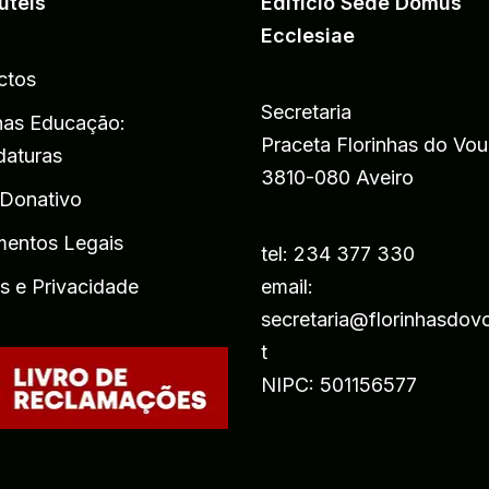
úteis
Edifício Sede Domus
Ecclesiae
ctos
Secretaria
has Educação:
Praceta Florinhas do Vou
daturas
3810-080 Aveiro
 Donativo
entos Legais
tel: 234 377 330
s e Privacidade
email:
secretaria@florinhasdov
t
NIPC: 501156577