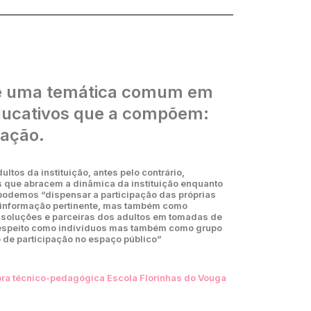
me uma temática comum em
ducativos que a compõem:
pação.
ultos da instituição, antes pelo contrário,
 que abracem a dinâmica da instituição enquanto
 podemos “dispensar a participação das próprias
 informação pertinente, mas também como
e soluções e parceiras dos adultos em tomadas de
respeito como indivíduos mas também como grupo
to de participação no espaço público”
ctora técnico-pedagógica Escola Florinhas do Vouga