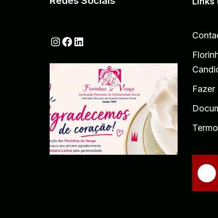
Redes Sociais
Links 
Conta
Florin
Candi
Fazer
Docum
Termo