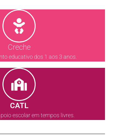
Creche
 educativo dos 1 aos 3 anos.
CATL
apoio escolar em tempos livres.