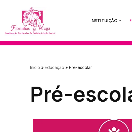
Avançar
INSTITUIÇÃO
para
o
conteúdo
Início
»
Educação
»
Pré-escolar
Pré-escol