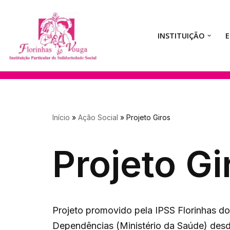
Avançar
INSTITUIÇÃO
para
o
conteúdo
Início
»
Ação Social
»
Projeto Giros
Projeto Gi
Projeto promovido pela IPSS Florinhas d
Dependências (Ministério da Saúde) desd