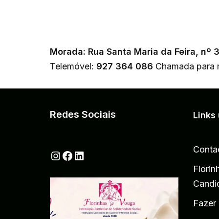
Morada: Rua Santa Maria da Feira, nº 
Telemóvel:
927 364 086
Chamada para r
Redes Sociais
Links 
Conta
Florin
Candi
Fazer