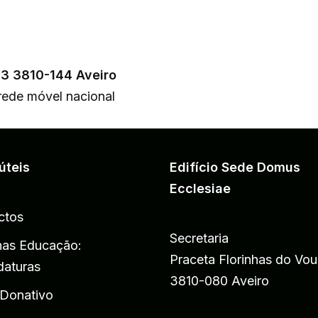
33 3810-144 Aveiro
ede móvel nacional
úteis
Edifício Sede Domus
Ecclesiae
ctos
Secretaria
has Educação:
Praceta Florinhas do Vou
daturas
3810-080 Aveiro
 Donativo