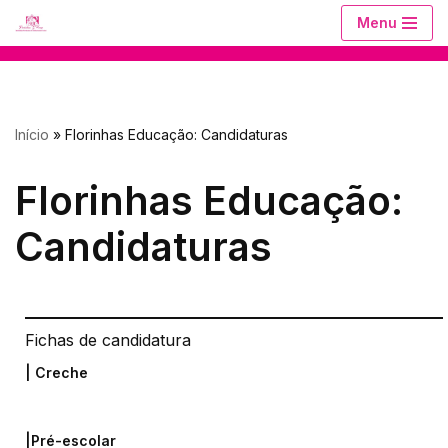
Menu
Avançar
para
o
Início
»
Florinhas Educação: Candidaturas
conteúdo
Florinhas Educação:
Candidaturas
Fichas de candidatura
| Creche
|Pré-escolar