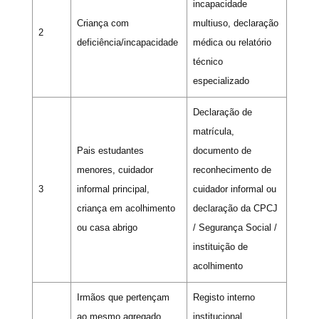
incapacidade
Criança com
multiuso, declaração
2
deficiência/incapacidade
médica ou relatório
técnico
especializado
Declaração de
matrícula,
Pais estudantes
documento de
menores, cuidador
reconhecimento de
3
informal principal,
cuidador informal ou
criança em acolhimento
declaração da CPCJ
ou casa abrigo
/ Segurança Social /
instituição de
acolhimento
Irmãos que pertençam
Registo interno
ao mesmo agregado
institucional