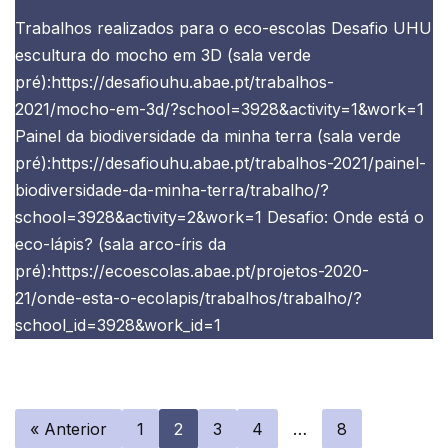
Trabalhos realizados para o eco-escolas Desafio UHU
escultura do mocho em 3D (sala verde
pré):https://desafiouhu.abae.pt/trabalhos-
2021/mocho-em-3d/?school=3928&activity=1&work=1
Painel da biodiversidade da minha terra (sala verde
pré):https://desafiouhu.abae.pt/trabalhos-2021/painel-
biodiversidade-da-minha-terra/trabalho/?
school=3928&activity=2&work=1 Desafio: Onde está o
eco-lápis? (sala arco-íris da
pré):https://ecoescolas.abae.pt/projetos-2020-
21/onde-esta-o-ecolapis/trabalhos/trabalho/?
school_id=3928&work_id=1
« Anterior
1
2
3
4
…
8