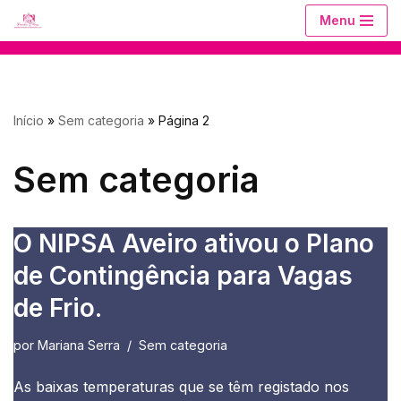
Menu
Avançar
para
o
Início
»
Sem categoria
»
Página 2
conteúdo
Sem categoria
O NIPSA Aveiro ativou o Plano
de Contingência para Vagas
de Frio.
por
Mariana Serra
Sem categoria
As baixas temperaturas que se têm registado nos