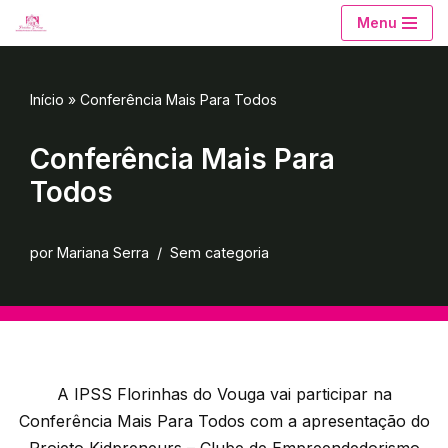
Menu
Avançar
para
Início
»
Conferência Mais Para Todos
o
conteúdo
Conferência Mais Para
Todos
por
Mariana Serra
Sem categoria
A IPSS Florinhas do Vouga vai participar na
Conferência Mais Para Todos com a apresentação do
Projeto Kidpreneurs – Clube de Empreendedorismo