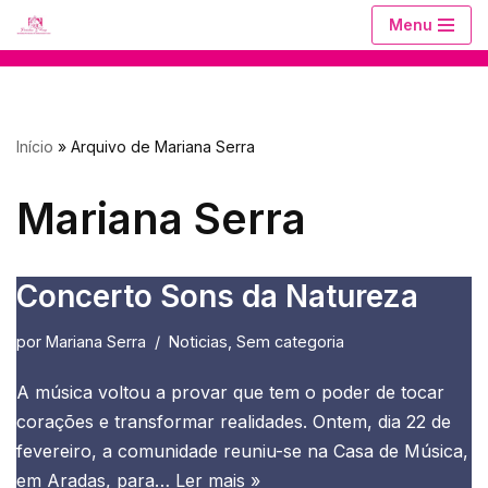
Menu
Avançar
para
o
Início
»
Arquivo de Mariana Serra
conteúdo
Mariana Serra
Concerto Sons da Natureza
por
Mariana Serra
Noticias
,
Sem categoria
A música voltou a provar que tem o poder de tocar
corações e transformar realidades. Ontem, dia 22 de
fevereiro, a comunidade reuniu-se na Casa de Música,
em Aradas, para…
Ler mais »