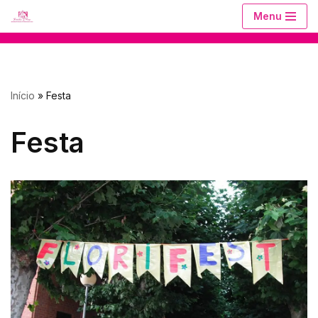
Menu
Avançar
para
o
Início
»
Festa
conteúdo
Festa