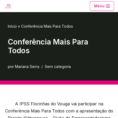
Menu
Avançar
para
Início
»
Conferência Mais Para Todos
o
conteúdo
Conferência Mais Para
Todos
por
Mariana Serra
Sem categoria
A IPSS Florinhas do Vouga vai participar na
Conferência Mais Para Todos com a apresentação do
Projeto Kidpreneurs – Clube de Empreendedorismo