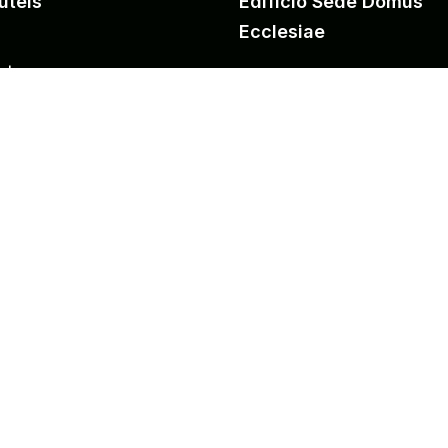
úteis
Edifício Sede Domus
Ecclesiae
ctos
Secretaria
has Educação:
Praceta Florinhas do Vou
daturas
3810-080 Aveiro
 Donativo
entos Legais
tel: 234 377 330
s e Privacidade
email:
secretaria@florinhasdov
t
NIPC: 501156577