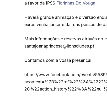
a favor da IPSS
Florinhas Do Vouga
Haverá grande animação e diversão enqua
euros venha jantar e dar uns passos de d
Mais informações e reservas através do e
santajoanaprincesa@lionscl
ubes.pt
Contamos com a vossa presença!!
https://www.facebook.com/events/558
acontext=%7B%22ref%22%3A%2222
2C%22action_history%22%3A%22null%