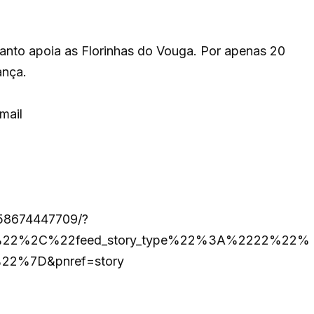
nto apoia as Florinhas do Vouga. Por apenas 20
ança.
mail
958674447709/?
%22%2C%22feed_story_type%22%3A%2222%22%
22%7D&pnref=story