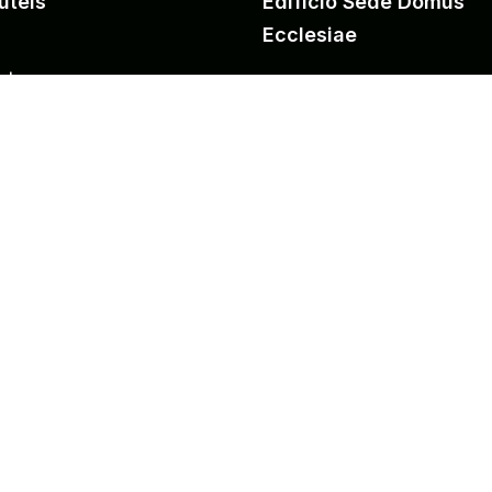
úteis
Edifício Sede Domus
Ecclesiae
ctos
Secretaria
has Educação:
Praceta Florinhas do Vou
daturas
3810-080 Aveiro
 Donativo
entos Legais
tel: 234 377 330
s e Privacidade
email:
secretaria@florinhasdov
t
NIPC: 501156577