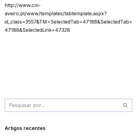
http://www.cm-
aveiro.pt/www/templates/tabtemplate.aspx?
id_class=3557&TM=SelectedTab=47188&SelectedTab=
47188&SelectedLink=47328
Artigos recentes