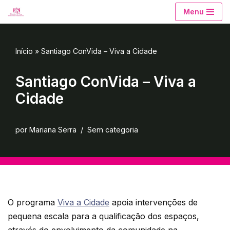
Menu
Avançar
para
Início
»
Santiago ConVida – Viva a Cidade
o
conteúdo
Santiago ConVida – Viva a
Cidade
por
Mariana Serra
Sem categoria
O programa
Viva a Cidade
apoia intervenções de
pequena escala para a qualificação dos espaços,
através do envolvimento da comunidade na